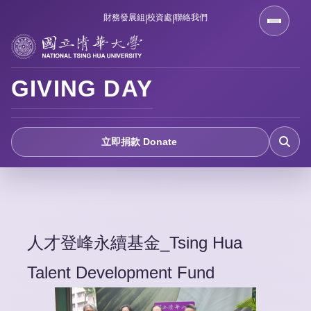
跳
財務發展組
校資處
聯絡我們
|
|
到
主
要
GIVING DAY
內
容
區
立即捐款 Donate
人才登峰永續基金_Tsing Hua
Talent Development Fund