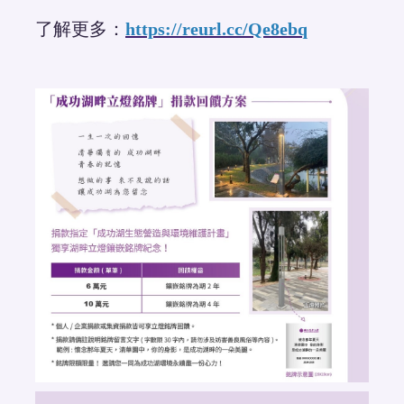
了解更多：
https://reurl.cc/Qe8ebq