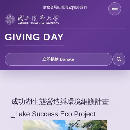
跳
財務發展組
校資處
聯絡我們
|
|
到
主
要
GIVING DAY
內
容
區
立即捐款 Donate
成功湖生態營造與環境維護計畫
_Lake Success Eco Project