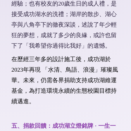
經驗；也有校友的20歲生日的成人禮，是
接受成功湖水的洗禮；湖岸的散步、湖心
亭與八角亭下的徹夜深談，述說了年少輕
狂的夢想，成就了多少的良緣，或許也留
下了「我希望你過得比我好」的遺憾。
在歷經三年多的設計施工後，成功湖於
2023
年再現 「水清、鳥語、浪漫」璀璨風
華。未來，仍需各界捐助支持成功湖維運
基金，為打造環境永續的生態校園目標持
續邁進。
五、捐款回饋：成功湖立燈銘牌 · 一生一