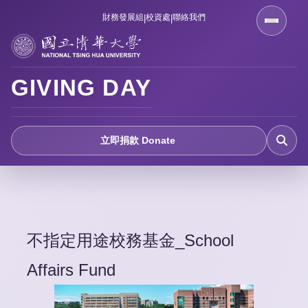
跳
財務發展組
校資處
聯絡我們
|
|
到
主
要
GIVING DAY
內
容
區
立即捐款 Donate
不指定用途校務基金_School
Affairs Fund