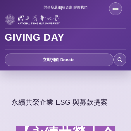
跳
財務發展組
校資處
聯絡我們
|
|
到
主
要
GIVING DAY
內
容
區
立即捐款 Donate
永續共榮企業 ESG 與募款提案