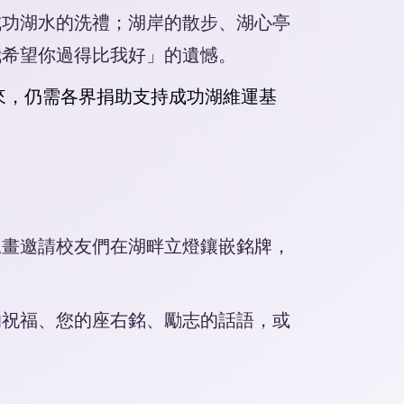
成功湖水的洗禮；湖岸的散步、湖心亭
我希望你過得比我好」的遺憾。
來，仍需各界捐助支持成功湖維運基
規畫邀請校友們在湖畔立燈鑲嵌銘牌，
的祝福、您的座右銘、勵志的話語，或
。