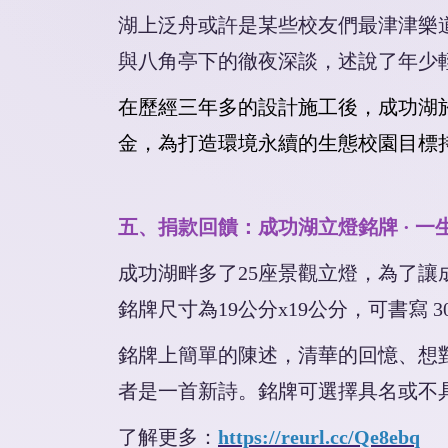
湖上泛舟或許是某些校友們最津津樂
與八角亭下的徹夜深談，述說了年少
在歷經三年多的設計施工後，成功湖
金，為打造環境永續的生態校園目標
五、捐款回饋：成功湖立燈銘牌 · 
成功湖畔多了25座景觀立燈，為了
銘牌尺寸為19公分x19公分，可書寫 30
銘牌上簡單的陳述，清華的回憶、想
者是一首新詩。銘牌可選擇具名或不
了解更多：
https://reurl.cc/Qe8ebq