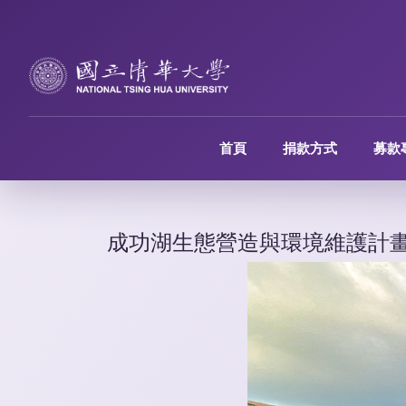
跳
到
主
要
內
容
首頁
捐款方式
募款
區
成功湖生態營造與環境維護計畫_Lake 