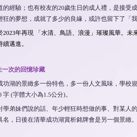
道的經驗；也有校友的20歲生日的成人禮，是接受
輕狂的夢想，成就了多少的良緣，或許也留下了「
於
2023
年再現 「水清、鳥語、浪漫」璀璨風華。未
持續邁進。
一生一次的回憶珍藏
讓成功湖的景緻多一份特色，多一份人文風味，學校
 字 (字體大小為1.5公分)。
對學弟妹們說的話、年少輕狂時想做的事、對某人
具名，日後在清華成功湖賞析銘牌會是另一個景緻