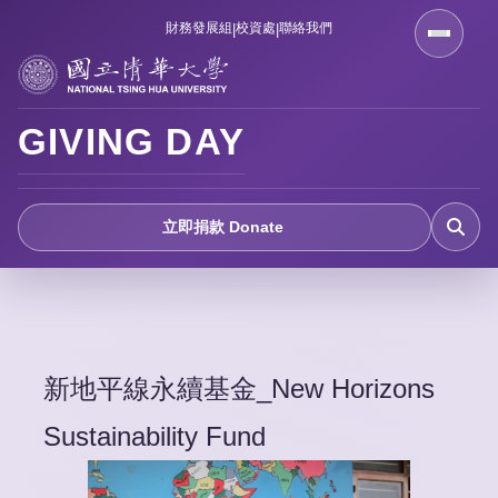
跳
財務發展組
校資處
聯絡我們
|
|
到
主
要
GIVING DAY
內
容
區
立即捐款 Donate
新地平線永續基金_New Horizons
Sustainability Fund